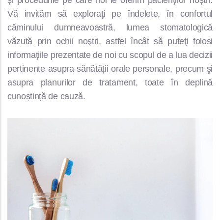
şi procedurile pe care noi le oferim pacienţilor noştri.
Vă invităm să exploraţi pe îndelete, în confortul
căminului dumneavoastră, lumea stomatologică
văzută prin ochii noştri, astfel încât să puteţi folosi
informaţiile prezentate de noi cu scopul de a lua decizii
pertinente asupra sănătății orale personale, precum şi
asupra planurilor de tratament, toate în deplină
cunoștință de cauză.