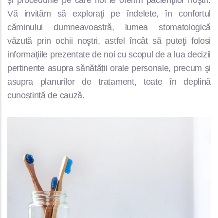
şi procedurile pe care noi le oferim pacienţilor noştri.
Vă invităm să exploraţi pe îndelete, în confortul
căminului dumneavoastră, lumea stomatologică
văzută prin ochii noştri, astfel încât să puteţi folosi
informaţiile prezentate de noi cu scopul de a lua decizii
pertinente asupra sănătății orale personale, precum şi
asupra planurilor de tratament, toate în deplină
cunoștință de cauză.