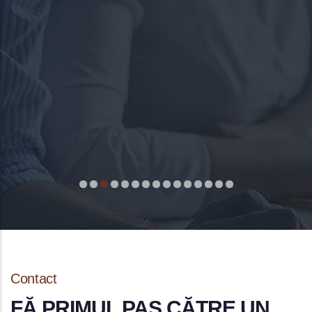
lucrare greșită și abandonată de un medi
din altă țară. Mulțumesc și mult succes î
continuare!
Petruchio
Contact
FĂ PRIMUL PAS CĂTRE UN